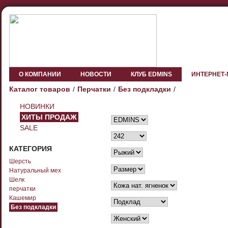
О КОМПАНИИ
НОВОСТИ
КЛУБ EDMINS
ИНТЕРНЕТ
Каталог товаров
Перчатки
Без подкладки
НОВИНКИ
ХИТЫ ПРОДАЖ
SALE
КАТЕГОРИЯ
Шерсть
Натуральный мех
Шелк
перчатки
Кашемир
Без подкладки