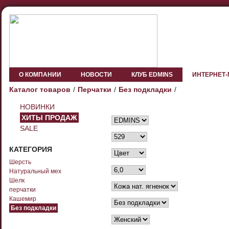
О КОМПАНИИ
НОВОСТИ
КЛУБ EDMINS
ИНТЕРНЕТ
Каталог товаров
Перчатки
Без подкладки
НОВИНКИ
ХИТЫ ПРОДАЖ
SALE
КАТЕГОРИЯ
Шерсть
Натуральный мех
Шелк
перчатки
Кашемир
Без подкладки