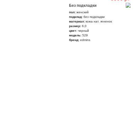
Без подкладки
пол:
женский
подклад:
без подкладки
материал:
кожа нат. ягненок
размер:
6,0
цвет:
черный
модель:
529
бренд:
edmins