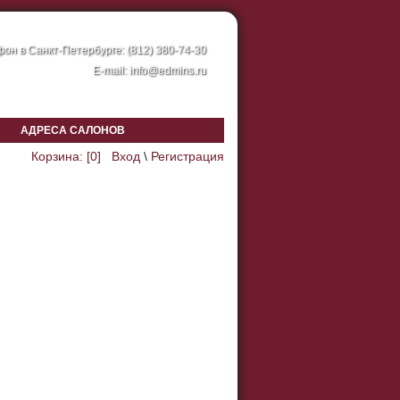
он в Санкт-Петербурге: (812) 380-74-30
E-mail:
info@edmins.ru
АДРЕСА САЛОНОВ
Корзина: [
0
]
Вход
\
Регистрация