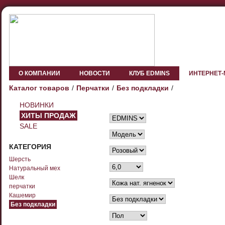
О КОМПАНИИ
НОВОСТИ
КЛУБ EDMINS
ИНТЕРНЕТ
Каталог товаров
Перчатки
Без подкладки
НОВИНКИ
ХИТЫ ПРОДАЖ
SALE
КАТЕГОРИЯ
Шерсть
Натуральный мех
Шелк
перчатки
Кашемир
Без подкладки