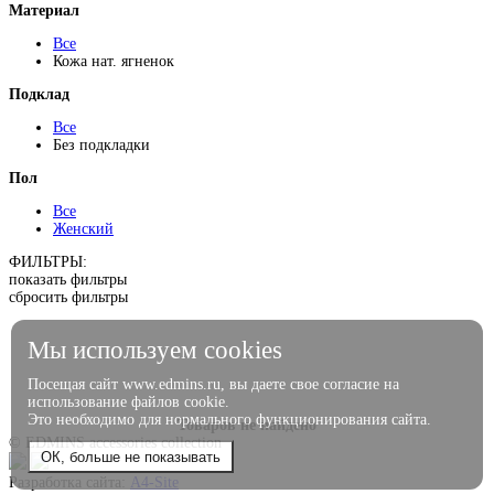
Материал
Все
Кожа нат. ягненок
Подклад
Все
Без подкладки
Пол
Все
Женский
ФИЛЬТРЫ:
показать фильтры
сбросить фильтры
Мы используем cookies
Посещая сайт www.edmins.ru, вы даете свое согласие на
использование файлов cookie.
Это необходимо для нормального функционирования сайта.
Товаров не найдено
© EDMINS accessories collection
ОК, больше не показывать
Разработка сайта:
A4-Site