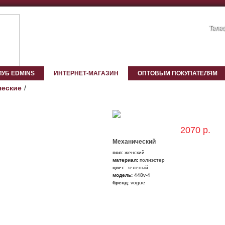
Телеф
ЛУБ EDMINS
ИНТЕРНЕТ-МАГАЗИН
ОПТОВЫМ ПОКУПАТЕЛЯМ
ческие
2070 р.
Механический
пол:
женский
материал:
полиэстер
цвет:
зеленый
модель:
448v-4
бренд:
vogue