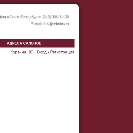
он в Санкт-Петербурге: (812) 380-74-30
E-mail:
info@edmins.ru
АДРЕСА САЛОНОВ
Корзина: [
0
]
Вход
\
Регистрация