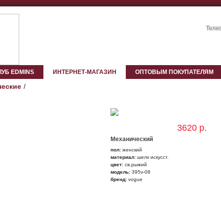
Телеф
ЛУБ EDMINS
ИНТЕРНЕТ-МАГАЗИН
ОПТОВЫМ ПОКУПАТЕЛЯМ
ческие
3620 р.
Механический
пол:
женский
материал:
шелк искусст.
цвет:
св.рыжий
модель:
395v-08
бренд:
vogue