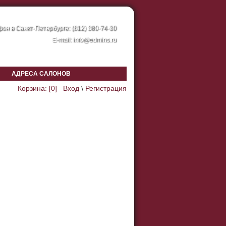
он в Санкт-Петербурге: (812) 380-74-30
E-mail:
info@edmins.ru
АДРЕСА САЛОНОВ
Корзина: [
0
]
Вход
\
Регистрация