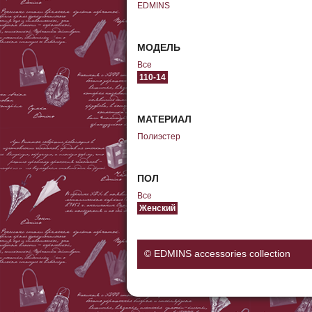
EDMINS
МОДЕЛЬ
Все
110-14
МАТЕРИАЛ
Полиэстер
ПОЛ
Все
Женский
© EDMINS accessories collection