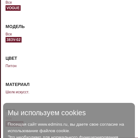
Все
VOGUE
МОДЕЛЬ
Все
383V-02
ЦВЕТ
Питон
МАТЕРИАЛ
Шелк искусст.
ПОЛ
Мы используем cookies
Все
Женский
Посещая сайт www.edmins.ru, вы даете свое согласие на
использование файлов cookie.
Это необходимо для нормального функционирования