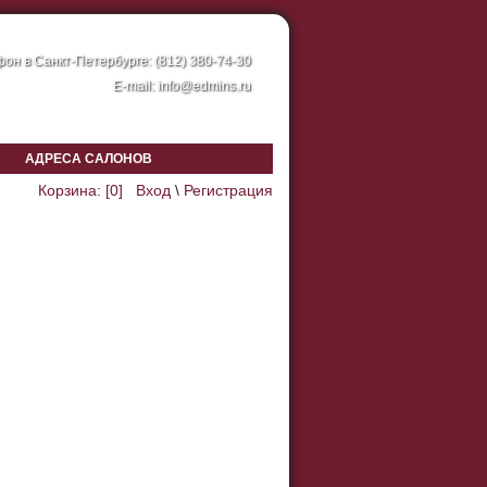
он в Санкт-Петербурге: (812) 380-74-30
E-mail:
info@edmins.ru
АДРЕСА САЛОНОВ
Корзина: [
0
]
Вход
\
Регистрация