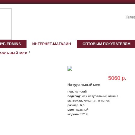
Телеф
ЛУБ EDMINS
ИНТЕРНЕТ-МАГАЗИН
ОПТОВЫМ ПОКУПАТЕЛЯМ
ральный мех
5060 р.
Натуральный мех
пол:
женский
подклад:
мех натуральный овчина
материал:
кожа нат. ягненок
размер:
6,5
цвет:
красный
модель:
5219