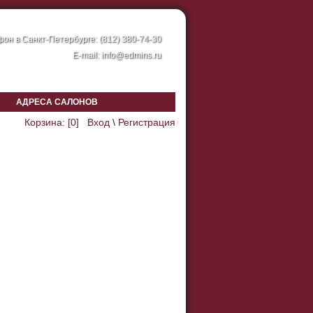
он в Санкт-Петербурге: (812) 380-74-30
E-mail:
info@edmins.ru
АДРЕСА САЛОНОВ
Корзина: [
0
]
Вход
\
Регистрация