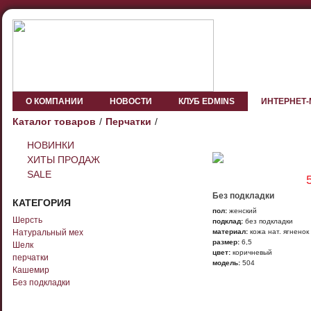
О КОМПАНИИ
НОВОСТИ
КЛУБ EDMINS
ИНТЕРНЕТ
Каталог товаров
Перчатки
НОВИНКИ
ХИТЫ ПРОДАЖ
SALE
Без подкладки
КАТЕГОРИЯ
пол:
женский
Шерсть
подклад:
без подкладки
Натуральный мех
материал:
кожа нат. ягненок
размер:
6,5
Шелк
цвет:
коричневый
перчатки
модель:
504
Кашемир
Без подкладки