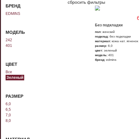
сбросить фильтры
БРЕНД
EDMINS
Без подкладки
МОДЕЛЬ
пол:
женский
подклад:
без подкладки
242
материал:
кожа нат. ягненок
401
размер:
6,0
цвет:
зеленый
модель:
401
бренд:
edmins
ЦВЕТ
Все
Зеленый
РАЗМЕР
6,0
6,5
7,0
8,0