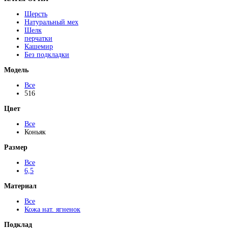
Шерсть
Натуральный мех
Шелк
перчатки
Кашемир
Без подкладки
Модель
Все
516
Цвет
Все
Коньяк
Размер
Все
6,5
Материал
Все
Кожа нат. ягненок
Подклад