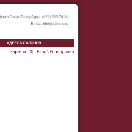
он в Санкт-Петербурге: (812) 380-74-30
E-mail:
info@edmins.ru
АДРЕСА САЛОНОВ
Корзина: [
0
]
Вход
\
Регистрация