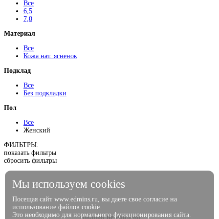
Все
6,5
7,0
Материал
Все
Кожа нат. ягненок
Подклад
Все
Без подкладки
Пол
Все
Женский
ФИЛЬТРЫ:
показать фильтры
сбросить фильтры
Мы используем cookies
Посещая сайт www.edmins.ru, вы даете свое согласие на
использование файлов cookie.
Это необходимо для нормального функционирования сайта.
Товаров не найдено