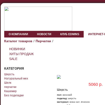
О КОМПАНИИ
НОВОСТИ
КЛУБ EDMINS
ИНТЕРНЕТ
Каталог товаров
Перчатки
НОВИНКИ
ХИТЫ ПРОДАЖ
SALE
КАТЕГОРИЯ
Шерсть
Натуральный мех
Шелк
5060 р.
перчатки
Шерсть
Кашемир
пол:
женский
Без подкладки
подклад:
шерсть
материал:
кожа нат. ягненок