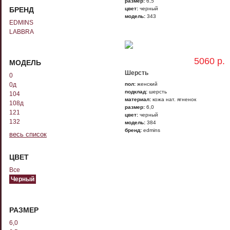
размер:
6,5
БРЕНД
цвет:
черный
модель:
343
EDMINS
LABBRA
5060 р.
МОДЕЛЬ
Шерсть
0
0д
пол:
женский
подклад:
шерсть
104
материал:
кожа нат. ягненок
108д
размер:
6,0
121
цвет:
черный
132
модель:
384
бренд:
edmins
ЦВЕТ
Все
Черный
РАЗМЕР
6,0