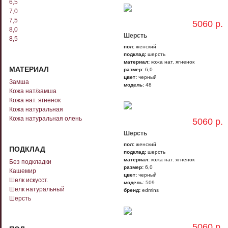
6,5
7,0
7,5
5060 р.
8,0
Шерсть
8,5
пол:
женский
подклад:
шерсть
материал:
кожа нат. ягненок
МАТЕРИАЛ
размер:
6,0
цвет:
черный
Замша
модель:
48
Кожа нат/замша
Кожа нат. ягненок
Кожа натуральная
Кожа натуральная олень
5060 р.
Шерсть
пол:
женский
ПОДКЛАД
подклад:
шерсть
материал:
кожа нат. ягненок
Без подкладки
размер:
6,0
Кашемир
цвет:
черный
Шелк искусст.
модель:
509
Шелк натуральный
бренд:
edmins
Шерсть
5060 р.