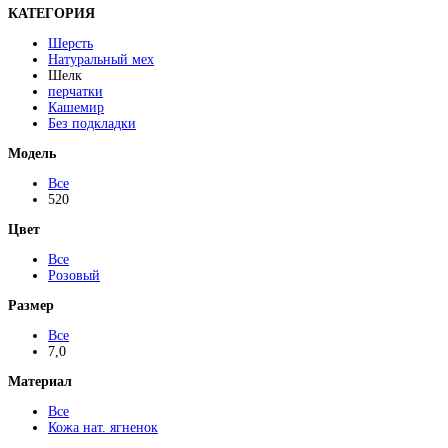
КАТЕГОРИЯ
Шерсть
Натуральный мех
Шелк
перчатки
Кашемир
Без подкладки
Модель
Все
520
Цвет
Все
Розовый
Размер
Все
7,0
Материал
Все
Кожа нат. ягненок