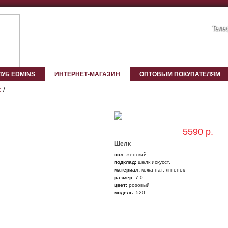
Телеф
ЛУБ EDMINS
ИНТЕРНЕТ-МАГАЗИН
ОПТОВЫМ ПОКУПАТЕЛЯМ
к
5590 р.
Шелк
пол:
женский
подклад:
шелк искусст.
материал:
кожа нат. ягненок
размер:
7,0
цвет:
розовый
модель:
520