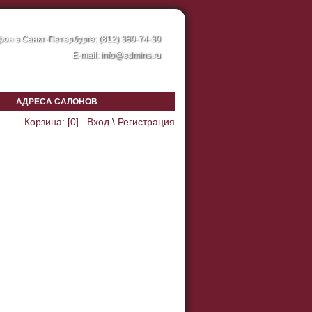
он в Санкт-Петербурге: (812) 380-74-30
E-mail:
info@edmins.ru
АДРЕСА САЛОНОВ
Корзина: [
0
]
Вход
\
Регистрация