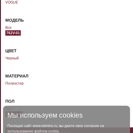
VOGUE
МОДЕЛЬ
Все
762V-01
ЦВЕТ
Черный
МАТЕРИАЛ
Полиэстер
ПОЛ
Все
Мы используем cookies
Мужской
Посещая сайт www.edmins.ru, вы даете свое согласие на
использование файлов cookie.