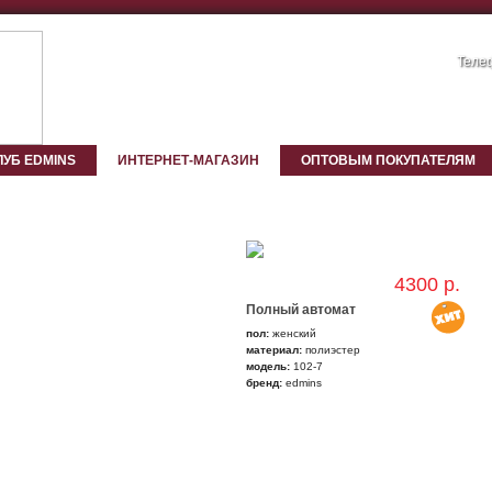
Телеф
ЛУБ EDMINS
ИНТЕРНЕТ-МАГАЗИН
ОПТОВЫМ ПОКУПАТЕЛЯМ
4300 р.
Полный автомат
пол:
женский
материал:
полиэстер
модель:
102-7
бренд:
edmins