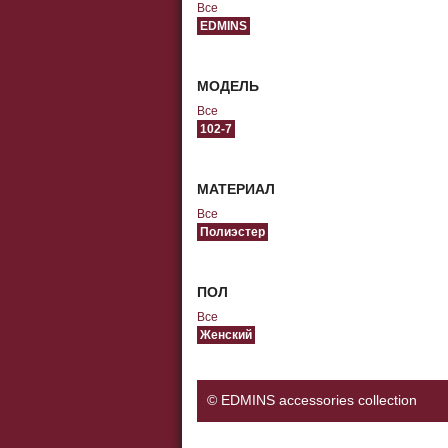
Все
EDMINS
МОДЕЛЬ
Все
102-7
МАТЕРИАЛ
Все
Полиэстер
ПОЛ
Все
Женский
© EDMINS accessories collection