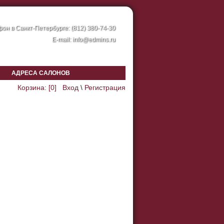
он в Санкт-Петербурге: (812) 380-74-30
E-mail:
info@edmins.ru
АДРЕСА САЛОНОВ
Корзина: [
0
]
Вход
\
Регистрация