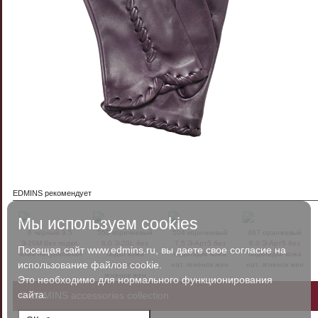
EDMINS рекомендует
Мы используем cookies
6 черный 9,5
558 коричневый
504 коричневый
467 оранжевый
Э-20M без подкл.
6,0 Э-20L без
7,5 Э-Арт5 без
6,0 Э-Арт5 без
Посещая сайт www.edmins.ru, вы даете свое согласие на
кожа натуральная
подкл кожа
подкладки кожа
подкладки кожа
использование файлов cookie.
ягненок муж
натуральная
нат. ягненок жен
нат. ягненок жен
ягненок жен
Это необходимо для нормального функционирования
сайта.
© EDMINS accessories collection