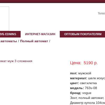
Телеф
ЛУБ EDMINS
ИНТЕРНЕТ-МАГАЗИН
ОПТОВЫМ ПОКУПАТЕЛЯМ
 автоматы
Полный автомат
Цена:
5190 р.
пол:
мужской
материал:
шелк искус
цвет:
свет.клетка
модель:
763v-08
бренд:
vogue
Зонт, полный автомат, 
Диаметр купола 104см