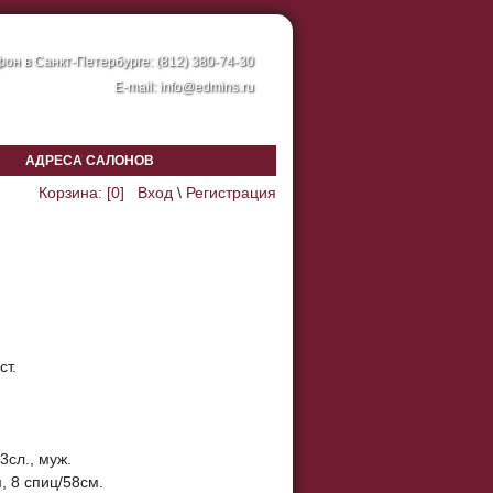
он в Санкт-Петербурге: (812) 380-74-30
E-mail:
info@edmins.ru
АДРЕСА САЛОНОВ
Корзина: [
0
]
Вход
\
Регистрация
ст.
3сл., муж.
, 8 спиц/58см.