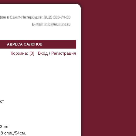
он в Санкт-Петербурге: (812) 380-74-30
E-mail:
info@edmins.ru
АДРЕСА САЛОНОВ
Корзина: [
0
]
Вход
\
Регистрация
ст.
3 сл.
 8 спиц/54см.