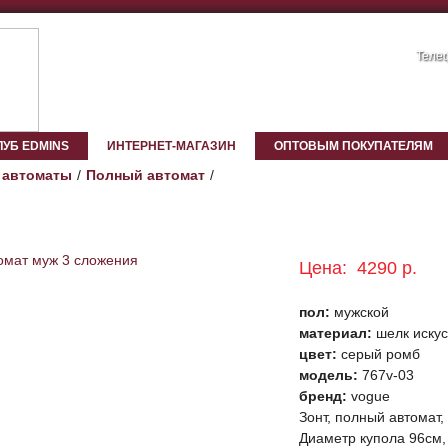
Телеф
ЛУБ EDMINS
ИНТЕРНЕТ-МАГАЗИН
ОПТОВЫМ ПОКУПАТЕЛЯМ
 автоматы
Полный автомат
Цена:
4290 р.
пол:
мужской
материал:
шелк искус
цвет:
серый ромб
модель:
767v-03
бренд:
vogue
Зонт, полный автомат, 
Диаметр купола 96см,