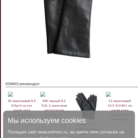
EDMINS рекомендует
65 коричневый 8,5
560 черный 8,0
12 коричневый
Э-Арт4 на иск.
Э-2L-1 шелк кожа
10,5 Э-21M-1 на
шелке кожа
натуральная
шелке кожа
натуральная
ягненок жен
натуральная
Мы используем cookies
ягненок муж
ягненок муж
40 черный 10,0
Э-2M-1 на шелке
Посещая сайт www.edmins.ru, вы даете свое согласие на
кожа нат/замша