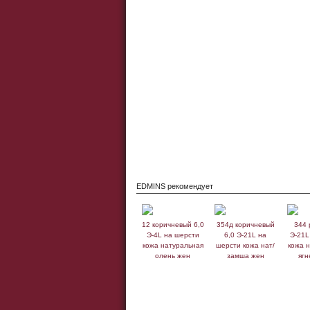
EDMINS рекомендует
12 коричневый 6,0
354д коричневый
344 
Э-4L на шерсти
6,0 Э-21L на
Э-21L
кожа натуральная
шерсти кожа нат/
кожа 
олень жен
замша жен
ягн