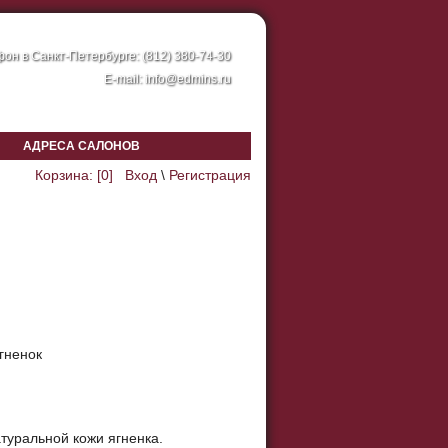
он в Санкт-Петербурге: (812) 380-74-30
E-mail:
info@edmins.ru
АДРЕСА САЛОНОВ
Корзина: [
0
]
Вход
\
Регистрация
ягненок
туральной кожи ягненка.