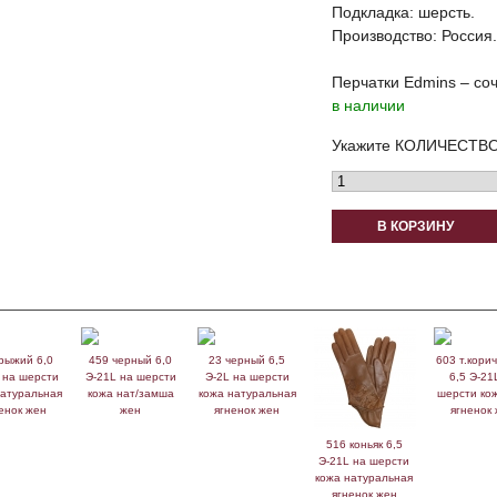
Подкладка: шерсть.
Производство: Россия.
Перчатки Edmins – соч
в наличии
Укажите КОЛИЧЕСТВО
В КОРЗИНУ
рыжий 6,0
459 черный 6,0
23 черный 6,5
603 т.кори
 на шерсти
Э-21L на шерсти
Э-2L на шерсти
6,5 Э-21
натуральная
кожа нат/замша
кожа натуральная
шерсти кож
енок жен
жен
ягненок жен
ягненок
516 коньяк 6,5
Э-21L на шерсти
кожа натуральная
ягненок жен