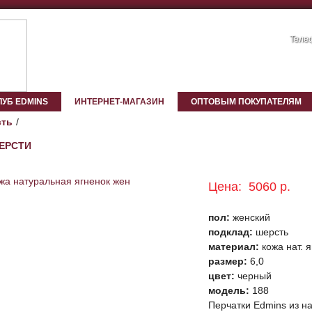
Телеф
ЛУБ EDMINS
ИНТЕРНЕТ-МАГАЗИН
ОПТОВЫМ ПОКУПАТЕЛЯМ
ть
ШЕРСТИ
Цена:
5060 р.
пол:
женский
подклад:
шерсть
материал:
кожа нат. 
размер:
6,0
цвет:
черный
модель:
188
Перчатки Edmins из на