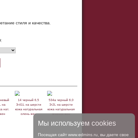
етание стиля и качества.
:
чневый
14 черный 6,5
534а черный 6,0
L на
Э-41L на шерсти
Э-2L на шерсти
а нат.
кожа натуральная
кожа натуральная
 жен
олень жен
ягненок жен
Мы используем cookies
Посещая сайт www.edmins.ru, вы даете свое