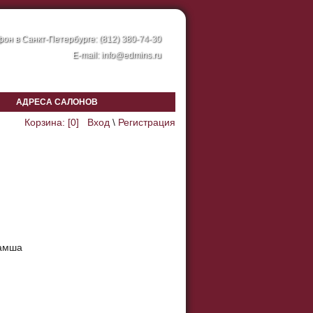
он в Санкт-Петербурге: (812) 380-74-30
E-mail:
info@edmins.ru
АДРЕСА САЛОНОВ
Корзина: [
0
]
Вход
\
Регистрация
замша