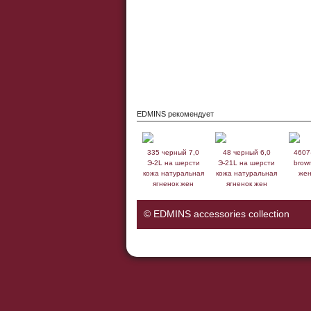
EDMINS рекомендует
335 черный 7,0
48 черный 6,0
4607
Э-2L на шерсти
Э-21L на шерсти
brow
кожа натуральная
кожа натуральная
жен
ягненок жен
ягненок жен
© EDMINS accessories collection