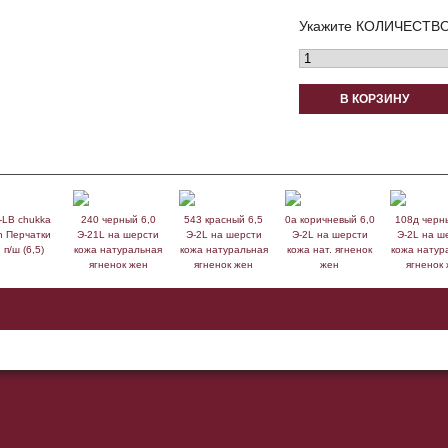
Укажите КОЛИЧЕСТВО
В КОРЗИНУ
-LB chukka
240 черный 6,0
543 красный 6,5
0а коричневый 6,0
108д черн
n Перчатки
Э-21L на шерсти
Э-2L на шерсти
Э-2L на шерсти
Э-2L на ш
 п/ш (6,5)
кожа натуральная
кожа натуральная
кожа нат. ягненок
кожа натур
ягненок жен
ягненок жен
жен
ягненок