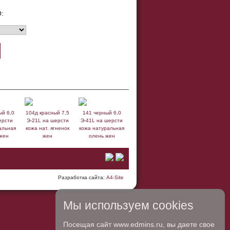
:
ый 6,0
104д красный 7,5
141 черный 6,0
ерсти
Э-21L на шерсти
Э-41L на шерсти
альная
кожа нат. ягненок
кожа натуральная
 жен
жен
олень жен
Разработка сайта:
A4-Site
Мы используем cookies
Посещая сайт www.edmins.ru, вы даете свое