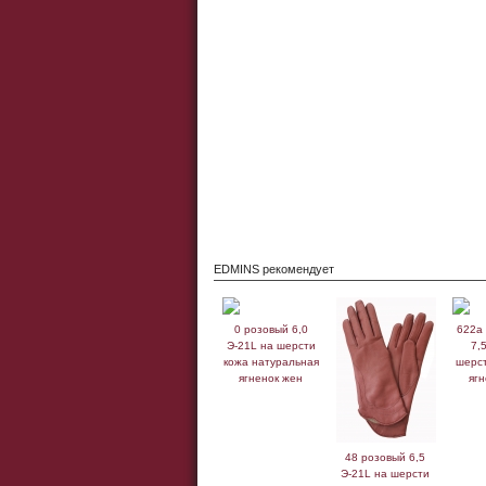
EDMINS рекомендует
0 розовый 6,0
622а
Э-21L на шерсти
7,
кожа натуральная
шерст
ягненок жен
яг
48 розовый 6,5
Э-21L на шерсти