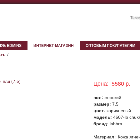
Телеф
ЛУБ EDMINS
ИНТЕРНЕТ-МАГАЗИН
ОПТОВЫМ ПОКУПАТЕЛЯМ
ть
Цена:
5580 р.
пол:
женский
размер:
7,5
цвет:
коричневый
модель:
4607-lb chuk
бренд:
labbra
Материал : Кожа ягне