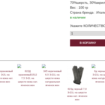
70%шерсть, 30%акрил
Вес : 100 гр
Страна бренда : Итал
в наличии
Укажите КОЛИЧЕСТВО
В КОРЗИНУ
 оранжевый
622Д
345 коричневый
0д черны
5 Э-2L на
оранжевый1512
6,5 Э-21L на
Э-21L на 
и кожа нат.
7,5 Э-2L на
шерсти кожа
кожа натур
ненок жен
шерсти кожа нат.
натуральная
ягненок
ягненок жен
ягненок жен
623д черный 7,0
Э-21L на шерсти
кожа нат. ягненок
жен