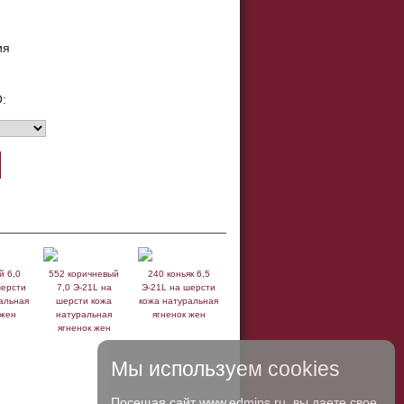
ия
:
й 6,0
552 коричневый
240 коньяк 6,5
шерсти
7,0 Э-21L на
Э-21L на шерсти
альная
шерсти кожа
кожа натуральная
 жен
натуральная
ягненок жен
ягненок жен
Мы используем cookies
Посещая сайт www.edmins.ru, вы даете свое