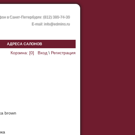
он в Санкт-Петербурге: (812) 380-74-30
E-mail:
info@edmins.ru
АДРЕСА САЛОНОВ
Корзина: [
0
]
Вход
\
Регистрация
ka brown
нка