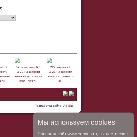
:
ый 8,0
578а черный 6,0
229 вишня 7,0
ерсти
Э-2L на шерсти
Э-2L на шерсти
альная
кожа натуральная
кожа нат. ягненок
 жен
ягненок жен
жен
Разработка сайта:
A4-Site
Мы используем cookies
Посещая сайт www.edmins.ru, вы даете свое