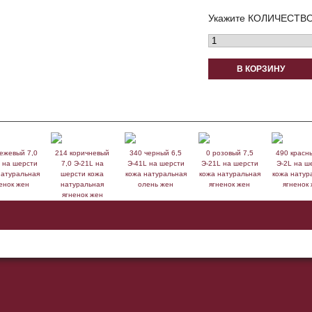
Укажите КОЛИЧЕСТВО
В КОРЗИНУ
ежевый 7,0
214 коричневый
340 черный 6,5
0 розовый 7,5
490 красн
 на шерсти
7,0 Э-21L на
Э-41L на шерсти
Э-21L на шерсти
Э-2L на ш
натуральная
шерсти кожа
кожа натуральная
кожа натуральная
кожа натур
енок жен
натуральная
олень жен
ягненок жен
ягненок
ягненок жен