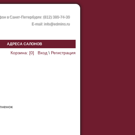
он в Санкт-Петербурге: (812) 380-74-30
E-mail:
info@edmins.ru
АДРЕСА САЛОНОВ
Корзина: [
0
]
Вход
\
Регистрация
ягненок