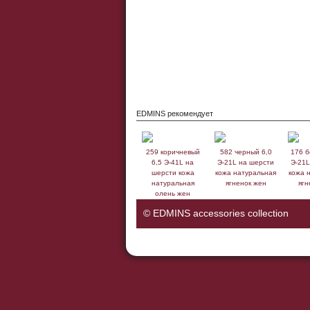
EDMINS рекомендует
259 коричневый
582 черный 6,0
176 б
6,5 Э-41L на
Э-21L на шерсти
Э-21L
шерсти кожа
кожа натуральная
кожа 
натуральная
ягненок жен
ягн
олень жен
© EDMINS accessories collection