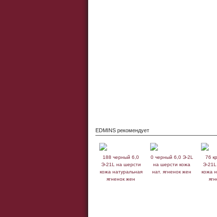
EDMINS рекомендует
188 черный 6,0
0 черный 6,0 Э-2L
76 к
Э-21L на шерсти
на шерсти кожа
Э-21L
кожа натуральная
нат. ягненок жен
кожа 
ягненок жен
ягн