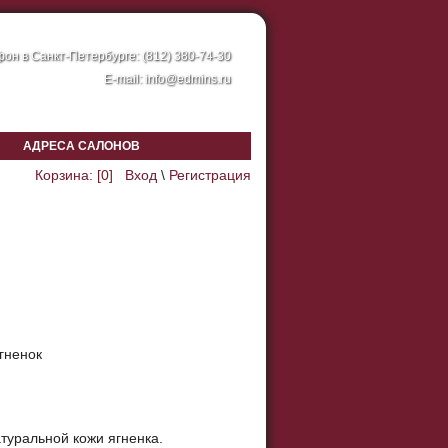
он в Санкт-Петербурге: (812) 380-74-30
E-mail:
info@edmins.ru
АДРЕСА САЛОНОВ
Корзина: [
0
]
Вход
\
Регистрация
ягненок
туральной кожи ягненка.