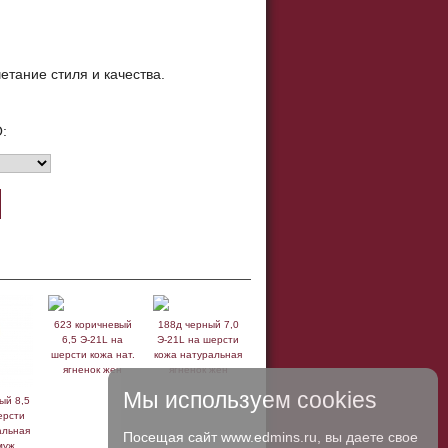
етание стиля и качества.
:
623 коричневый
188д черный 7,0
6,5 Э-21L на
Э-21L на шерсти
шерсти кожа нат.
кожа натуральная
ягненок жен
ягненок жен
Мы используем cookies
ый 8,5
ерсти
альная
Посещая сайт www.edmins.ru, вы даете свое
муж