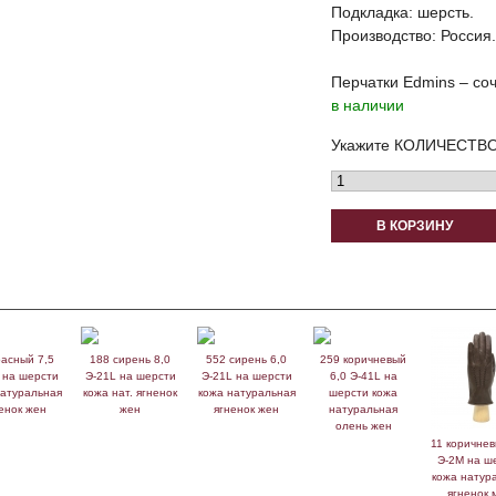
Подкладка: шерсть.
Производство: Россия.
Перчатки Edmins – соч
в наличии
Укажите КОЛИЧЕСТВО
В КОРЗИНУ
расный 7,5
188 сирень 8,0
552 сирень 6,0
259 коричневый
 на шерсти
Э-21L на шерсти
Э-21L на шерсти
6,0 Э-41L на
натуральная
кожа нат. ягненок
кожа натуральная
шерсти кожа
енок жен
жен
ягненок жен
натуральная
олень жен
11 коричнев
Э-2M на ш
кожа натур
ягненок 