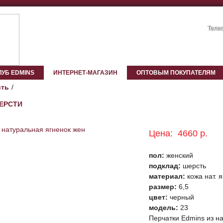
Телеф
ЛУБ EDMINS
ИНТЕРНЕТ-МАГАЗИН
ОПТОВЫМ ПОКУПАТЕЛЯМ
ть
ШЕРСТИ
Цена:
4660 р.
пол:
женский
подклад:
шерсть
материал:
кожа нат. 
размер:
6,5
цвет:
черный
модель:
23
Перчатки Edmins из на