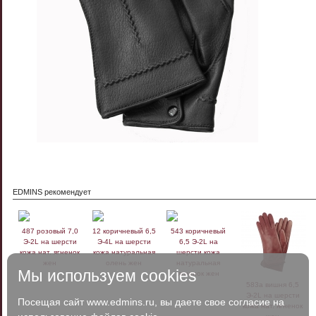
EDMINS рекомендует
487 розовый 7,0
12 коричневый 6,5
543 коричневый
Э-2L на шерсти
Э-4L на шерсти
6,5 Э-2L на
кожа нат. ягненок
кожа натуральная
шерсти кожа
жен
олень жен
натуральная
Мы используем cookies
ягненок жен
583а вишня 6,5
Э-2L на шерсти
Посещая сайт www.edmins.ru, вы даете свое согласие на
кожа нат. ягненок